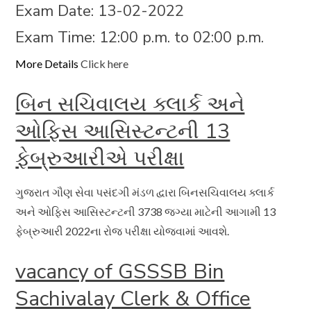
Exam Date: 13-02-2022
Exam Time: 12:00 p.m. to 02:00 p.m.
More Details
Click here
બિન સચિવાલય ક્લાર્ક અને
ઓફિસ આસિસ્ટન્ટની 13
ફેબ્રુઆરીએ પરીક્ષા
ગુજરાત ગૌણ સેવા પસંદગી મંડળ દ્વારા બિનસચિવાલય ક્લાર્ક
અને ઓફિસ આસિસ્ટન્ટની 3738 જગ્યા માટેની આગામી 13
ફેબ્રુઆરી 2022ના રોજ પરીક્ષા યોજવામાં આવશે.
vacancy of GSSSB Bin
Sachivalay Clerk & Office