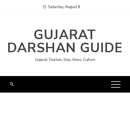
Skip
Saturday, August 8
to
content
GUJARAT
DARSHAN GUIDE
Gujarat Tourism, Stay, News, Culture